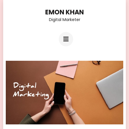
Skip
EMON KHAN
to
Digital Marketer
content
(Press
Enter)