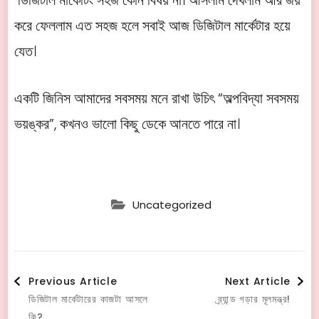
ডিজিটাল মার্কেটিং সহজ কোন বিষয় না। আসলাম দেখলাম আর জয়
করে ফেললাম এত সহজ হলে সবাই আজ ডিজিটাল মার্কেটার হয়ে
যেত।
একটি জিনিস আমাদের সবসময় মনে রাখা উচিৎ “অল্পবিদ্যা সবসময়
ভয়ঙ্কর”, কখনও ভালো কিছু ডেকে আনতে পারে না।
Uncategorized
Post
Previous Article
Next Article
ডিজিটাল মার্কেটারের কাজটা আসলে
ব্র্যান্ড গড়ার মূলমন্ত্র!
কি?