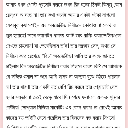
আবার যখন পোস্ট প্রমোট করছে তখন রিচ হচ্ছে ঠিকই কিন্তু কোন
রেসপন্স আসছে না। তার কথা শুনেই আমার একটা খটকা লাগলো।
ফেসবুক ক্যাম্পেইন এর অবজেক্টিভ নির্বাচনে কোথাও না কোথাও
ভুল হয়েছে। সাথে ল্যাপটপ থাকায় আমি তার রানিং ক্যাম্পেইনগুলো
দেখতে চাইলাম। যা ভেবেছিলাম তাই। তার দরকার সেল, অথচ সে
নির্বাচন করে রেখেছে “রিচ” অবজেক্টিভ। আমি তার কাছে জানতে
চাইলাম রিচ অবজেক্টিভ নির্বাচন করার পিছনে কারণ কি? সে আমাকে
যে লজিক শুনাল তা শুনে আমি হাসব না কাদবো বুঝে উঠতে পারলাম
না। তার ধারণা তার এডটি যত বেশি রিচ করবে তার প্রোডাক্ট সেল
হবার সম্ভাবনা ততই বেড়ে যাবে। দিন শেষে ফলাফল একদম শূন্যর
কোঁটায়। সোশ্যাল মিডিয়া মার্কেটিং এর কোন ধারণা না রেখেই আমার
কাছের বড় ভাইটি নেমে পরেছিল তার বিজনেস বড় করার মিশনে।